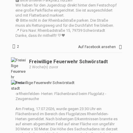
🅿️ Bitte unseren Parkplatz nutzen!
Wir haben für den Jugendcup direkt hinter dem Festschopf
eine große Parkfläche eingerichtet. Sie ist ausgeschildert
und mit Flatterband markiert.
🚫 Bitte nicht in der Rheinbadstraße parken. Die Straße
muss als Rettungsweg und für die Durchfahrt frei bleiben.
📍 Fürs Navi: Rheinbadstraße 15, 79739 Schwörstadt
Danke, dass ihr mithelft! 💛🖤
2
Auf Facebook ansehen
Freiwillige Feuerwehr Schwörstadt
2 Woche(n) zuvor
✈️Rheinfelden- Herten: Flächenbrand beim Flugplatz -
Zeugensuche
Am Freitag, 17.07.2026, wurde gegen 23:30 Uhr ein
Flächenbrand im Bereich des Flugplatzes Rheinfelden-
Herten gemeldet. Nach bisherigen Erkenntnissen brannte es
auf einem abgemähten Feld auf einer Fläche von ungefähr
30 Meter x 50 Meter. Die Höhe des Sachschadens ist derzeit