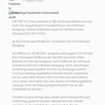
3 Tage(n) zuvor
(TATORT WT) Wie schrecklich 😭 Herzliches Beileid und viel
Kraft den Angehörigen! Frontalkollision mit tödlichem
Ausgang, Verkehrsbehinderungen auf der B34 sowie
Zeugenaufruf der Polizei...
🚓 Bad Säckingen/Wallbach: Verkehrsunfall mit tödlichem
Ausgang
Am Mittwoch, 05.08.2026, ereignete sich gegen 6:30 Uhr bei
Bad Säckingen/Wallbach auf der B34 zwischen Wehr-
Brennet und der Abzweigung nach Wallbach ein schwerer
Verkehrsunfall mit tödlichem Ausgang. Nach derzeitigem
Ermittlungsstand stießen ein Lkw mit Anhänger und ein
Ford aus bislang ungeklärter Ursache frontal zusammen.
Die 20 Jahre alte Fahrerin des Ford kam bei der Kollision
ums Leben. Der Fahrer des Lkw wurde vom Rettungsdienst
versorgt. Auch ein Rettungshubschrauber war an der
Unfallstelle im Einsatz.
Die B34 musste infolge des Unfalls über mehrere Stunden
vollständig gesperrt werden. Aktuell wird der Verkehr