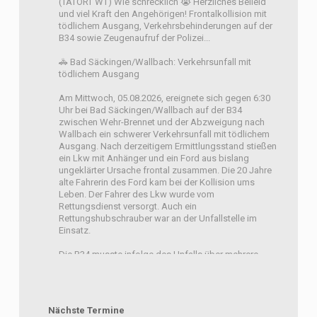
(TATORT WT) Wie schrecklich 😭 Herzliches Beileid
und viel Kraft den Angehörigen! Frontalkollision mit
tödlichem Ausgang, Verkehrsbehinderungen auf der
B34 sowie Zeugenaufruf der Polizei...
🚓 Bad Säckingen/Wallbach: Verkehrsunfall mit
tödlichem Ausgang
Am Mittwoch, 05.08.2026, ereignete sich gegen 6:30
Uhr bei Bad Säckingen/Wallbach auf der B34
zwischen Wehr-Brennet und der Abzweigung nach
Wallbach ein schwerer Verkehrsunfall mit tödlichem
Ausgang. Nach derzeitigem Ermittlungsstand stießen
ein Lkw mit Anhänger und ein Ford aus bislang
ungeklärter Ursache frontal zusammen. Die 20 Jahre
alte Fahrerin des Ford kam bei der Kollision ums
Leben. Der Fahrer des Lkw wurde vom
Rettungsdienst versorgt. Auch ein
Rettungshubschrauber war an der Unfallstelle im
Einsatz.
Die B34 musste infolge des Unfalls über mehrere
Stunden vollständig gesperrt werden. Aktuell wird
der Verkehr einseitig an der Unfallstelle
vorbeigeleitet. Bis die Reinigungsarbeiten
abgeschlossen sind, ist weiterhin mit
Nächste Termine
Verkehrsbehinderungen zu rechnen.